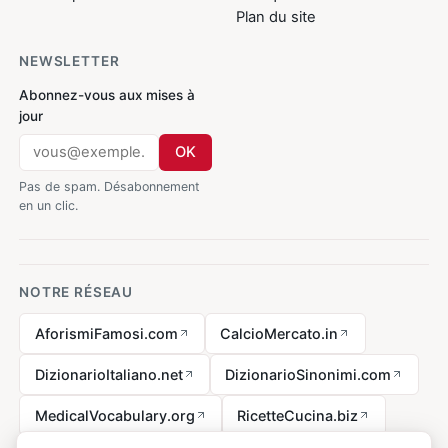
Plan du site
NEWSLETTER
Abonnez-vous aux mises à
jour
OK
Pas de spam. Désabonnement
en un clic.
NOTRE RÉSEAU
AforismiFamosi.com
CalcioMercato.in
DizionarioItaliano.net
DizionarioSinonimi.com
MedicalVocabulary.org
RicetteCucina.biz