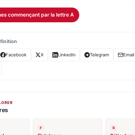
rmes commençant par la lettre A
finition
Facebook
X
LinkedIn
Telegram
Email
LORER
res
F
R