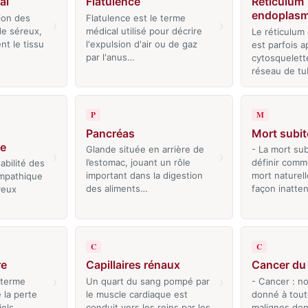
al
Flatulence
Réticulum
endoplasm
tion des
Flatulence est le terme
›
›
de séreux,
médical utilisé pour décrire
Le réticulum
t le tissu
l'expulsion d'air ou de gaz
est parfois a
par l'anus…
cytosquelette
réseau de t
P
M
Pancréas
Mort subit
ve
Glande située en arrière de
- La mort su
›
›
l’estomac, jouant un rôle
définir comm
tabilité des
important dans la digestion
mort naturel
mpathique
des aliments…
façon inatt
veux
C
C
re
Capillaires rénaux
Cancer du
›
›
 terme
Un quart du sang pompé par
- Cancer : n
e la perte
le muscle cardiaque est
donné à tout
iels
conduit vers les reins par les
malignes don