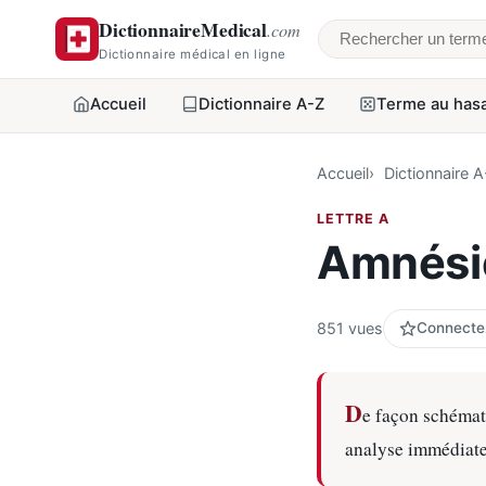
DictionnaireMedical
.com
Rechercher un t
Dictionnaire médical en ligne
Accueil
Dictionnaire A-Z
Terme au has
Accueil
Dictionnaire 
LETTRE A
Amnési
851 vues
Connectez
D
e façon schémati
analyse immédiate 