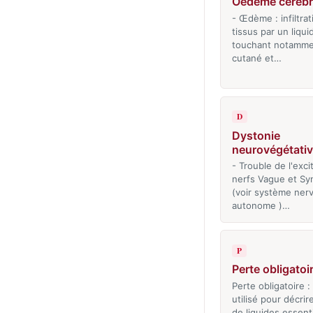
Oedème cérébr
- Œdème : infiltra
tissus par un liqui
touchant notammen
cutané et…
D
Dystonie
neurovégétati
- Trouble de l'exci
nerfs Vague et Sy
(voir système ner
autonome )…
P
Perte obligatoi
Perte obligatoire :
utilisé pour décrir
de liquides essent