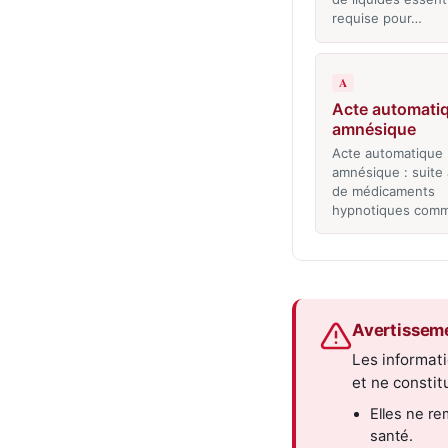
requise pour…
A
Acte automati
amnésique
Acte automatique
amnésique : suite à
de médicaments
hypnotiques comm
Avertissem
Les informati
et ne consti
Elles ne re
santé.