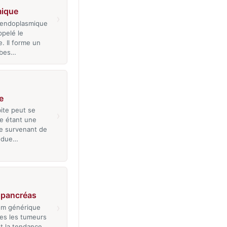
ique
›
 endoplasmique
ppelé le
. Il forme un
ubes…
e
bite peut se
›
e étant une
le survenant de
endue…
 pancréas
›
om générique
es les tumeurs
t la tendance