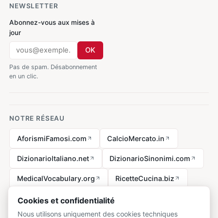
NEWSLETTER
Abonnez-vous aux mises à
jour
OK
Pas de spam. Désabonnement
en un clic.
NOTRE RÉSEAU
AforismiFamosi.com
CalcioMercato.in
DizionarioItaliano.net
DizionarioSinonimi.com
MedicalVocabulary.org
RicetteCucina.biz
VocabolarioMedico.com
Cookies et confidentialité
Nous utilisons uniquement des cookies techniques