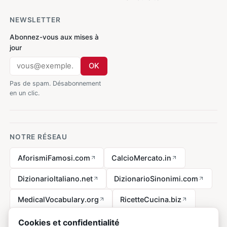
NEWSLETTER
Abonnez-vous aux mises à
jour
OK
Pas de spam. Désabonnement
en un clic.
NOTRE RÉSEAU
AforismiFamosi.com
CalcioMercato.in
DizionarioItaliano.net
DizionarioSinonimi.com
MedicalVocabulary.org
RicetteCucina.biz
VocabolarioMedico.com
Cookies et confidentialité