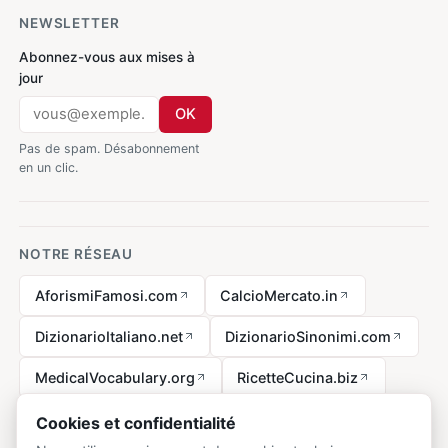
NEWSLETTER
Abonnez-vous aux mises à
jour
OK
Pas de spam. Désabonnement
en un clic.
NOTRE RÉSEAU
AforismiFamosi.com
CalcioMercato.in
DizionarioItaliano.net
DizionarioSinonimi.com
MedicalVocabulary.org
RicetteCucina.biz
VocabolarioMedico.com
Cookies et confidentialité