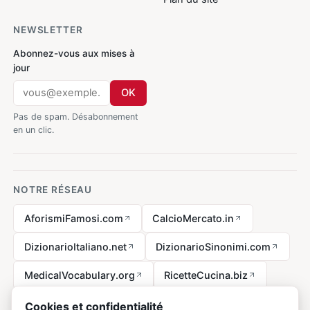
NEWSLETTER
Abonnez-vous aux mises à
jour
OK
Pas de spam. Désabonnement
en un clic.
NOTRE RÉSEAU
AforismiFamosi.com
CalcioMercato.in
DizionarioItaliano.net
DizionarioSinonimi.com
MedicalVocabulary.org
RicetteCucina.biz
VocabolarioMedico.com
Cookies et confidentialité