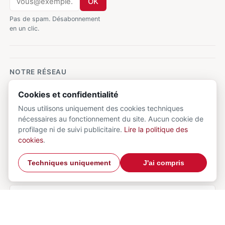
OK
Pas de spam. Désabonnement
en un clic.
NOTRE RÉSEAU
AforismiFamosi.com
CalcioMercato.in
Cookies et confidentialité
Nous utilisons uniquement des cookies techniques
DizionarioItaliano.net
DizionarioSinonimi.com
nécessaires au fonctionnement du site. Aucun cookie de
profilage ni de suivi publicitaire.
Lire la politique des
MedicalVocabulary.org
RicetteCucina.biz
cookies
.
VocabolarioMedico.com
Techniques uniquement
J'ai compris
Mentions légales et avertissement
© 2026 DictionnaireMedical.com - tous droits réservés.